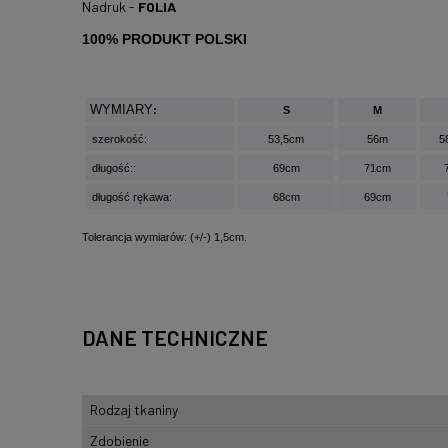
Nadruk -
FOLIA
100% PRODUKT POLSKI
WYMIARY
:
S
M
szerokość:
53,5cm
56m
5
długość::
69cm
71cm
długość rękawa:
68cm
69cm
Tolerancja wymiarów: (+/-) 1,5cm.
DANE TECHNICZNE
Rodzaj tkaniny
Zdobienie