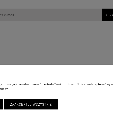
Z
Moje konto
ć?
Logowanie
Moje zamówienia
ny i pomagają nam dostosować ofertę do Twoich potrzeb. Możesz zaakceptować wykorz
watności
Przechowalnia
zgody".
klepu
Ustawienia konta
ZAAKCEPTUJ WSZYSTKIE
Copyright © 1996 SEPI