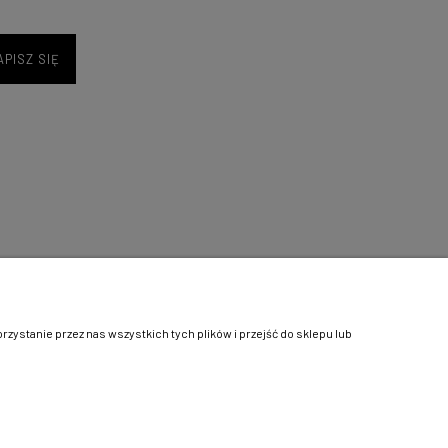
APISZ SIĘ
Informacje
o nas
Kontakt
ystanie przez nas wszystkich tych plików i przejść do sklepu lub
Linki