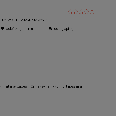
102-24/01F_20250702132418
poleć znajomemu
dodaj opinię
ękki materiał zapewni Ci maksymalny komfort noszenia.