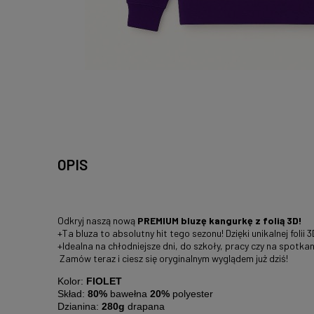
OPIS
Odkryj naszą nową
PREMIUM bluzę kangurkę z folią 3D!
+Ta bluza to absolutny hit tego sezonu! Dzięki unikalnej fol
+Idealna na chłodniejsze dni, do szkoły, pracy czy na spotkan
Zamów teraz i ciesz się oryginalnym wyglądem już dziś!
Kolor:
FIOLET
Skład:
80%
bawełna
20%
polyester
Dzianina:
280g
drapana