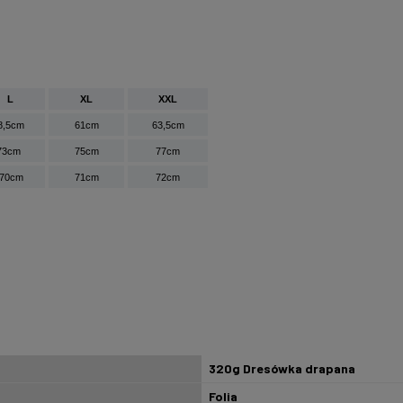
L
XL
XXL
8,5cm
61cm
63,5cm
73cm
75cm
77cm
70cm
71cm
72cm
320g Dresówka drapana
Folia