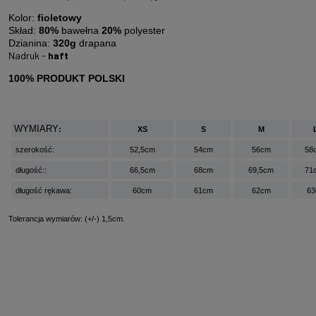
Kolor:
fioletowy
Skład:
80%
bawełna
20%
polyester
Dzianina:
320g
drapana
Nadruk -
haft
100% PRODUKT POLSKI
WYMIARY
:
XS
S
M
szerokość:
52,5cm
54cm
56cm
58
długość::
66,5cm
68cm
69,5cm
71
długość rękawa:
60cm
61cm
62cm
63
Tolerancja wymiarów: (+/-) 1,5cm.