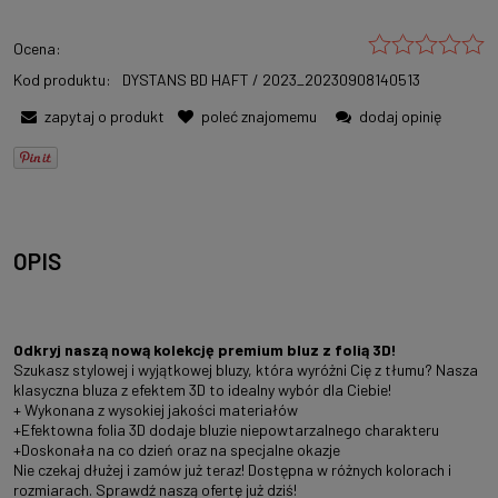
Ocena:
Kod produktu:
DYSTANS BD HAFT / 2023_20230908140513
zapytaj o produkt
poleć znajomemu
dodaj opinię
OPIS
Odkryj naszą nową kolekcję premium bluz z folią 3D!
Szukasz stylowej i wyjątkowej bluzy, która wyróżni Cię z tłumu? Nasza
klasyczna bluza z efektem 3D to idealny wybór dla Ciebie!
+ Wykonana z wysokiej jakości materiałów
+Efektowna folia 3D dodaje bluzie niepowtarzalnego charakteru
+Doskonała na co dzień oraz na specjalne okazje
Nie czekaj dłużej i zamów już teraz! Dostępna w różnych kolorach i
rozmiarach. Sprawdź naszą ofertę już dziś!