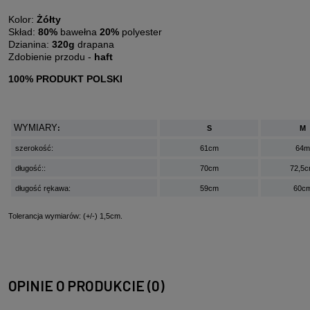
Kolor:
Żółty
Skład:
80%
bawełna
20%
polyester
Dzianina:
320g
drapana
Zdobienie przodu -
haft
100% PRODUKT POLSKI
WYMIARY
:
S
M
szerokość:
61cm
64m
długość::
70cm
72,5
długość rękawa:
59cm
60c
Tolerancja wymiarów: (+/-) 1,5cm.
OPINIE O PRODUKCIE (0)