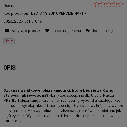
Ocena:
Kod produktu:
DYSTANS BDK OVERSIZE HAFT /
2023_20231031121546
zapytaj o produkt
poleć znajomemu
dodaj opinię
OPIS
Szukasz wyjątkowej bluzy kangurki, która będzie zarówno
stylowa, jak i wygodna?
Mamy coś specjalnie dla Ciebie! Nasza
PREMIUM bluza kangurka z haftem to idealny wybór dla każdego, kto
ceni sobie wysoką jakość i modny design. Oversizeowy krój sprawia, że
bluza jest nie tylko wygodna, ale także pasuje zarówno kobietom, jak i
mężczyznom. Wybierz naszą bluzę i dodaj odrobinę luksusu do swojej
garderoby!