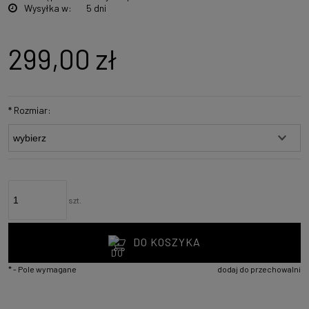
Wysyłka w:
5 dni
299,00 zł
*
Rozmiar:
szt.
DO KOSZYKA
*
- Pole wymagane
dodaj do przechowalni