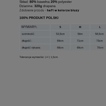
Skład:
80%
bawełna
20%
polyester
Dzianina:
320g
drapana
Zdobienie przodu -
haft w kolorze bluzy
100% PRODUKT POLSKI
WYMIARY
:
S
M
L
szerokość:
53,5cm
56m
58,5cm
długość::
69cm
71cm
73cm
długość rękawa:
68cm
69cm
70cm
Tolerancja wymiarów: (+/-) 1,5cm.