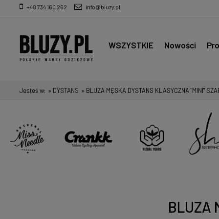
+48 734 160 262
info@bluzy.pl
WSZYSTKIE
Nowości
Pr
Jesteś w:
»
DYSTANS
»
BLUZA MĘSKA DYSTANS KLASYCZNA "MINI" SZA
BLUZA 