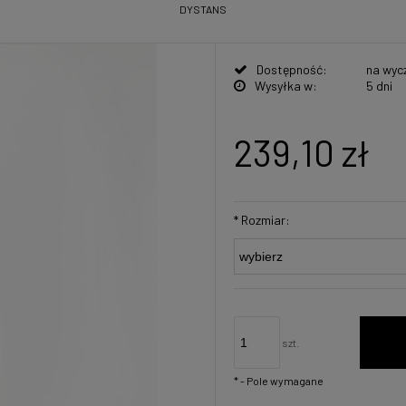
DYSTANS
Dostępność:
na wyc
Wysyłka w:
5 dni
239,10 zł
*
Rozmiar:
szt.
*
- Pole wymagane