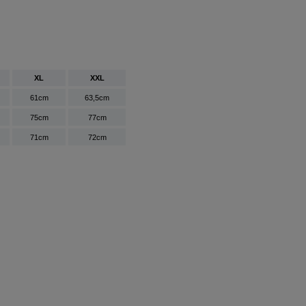
XL
XXL
61cm
63,5cm
75cm
77cm
71cm
72cm