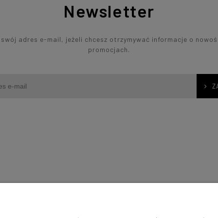
Newsletter
swój adres e-mail, jeżeli chcesz otrzymywać informacje o nowoś
promocjach.
Z
Moje konto
ć?
Logowanie
Moje zamówienia