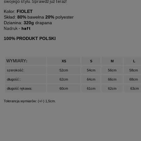
swojego stylu. Sprawdź już teraz!
Kolor:
FIOLET
Skład:
80%
bawełna
20%
polyester
Dzianina:
320g
drapana
Nadruk -
haft
100% PRODUKT POLSKI
WYMIARY
:
XS
S
M
L
szerokość:
52cm
54cm
56cm
58cm
długość::
62cm
64cm
66cm
68cm
długość rękawa:
60cm
61cm
62cm
63cm
Tolerancja wymiarów: (+/-) 1,5cm.