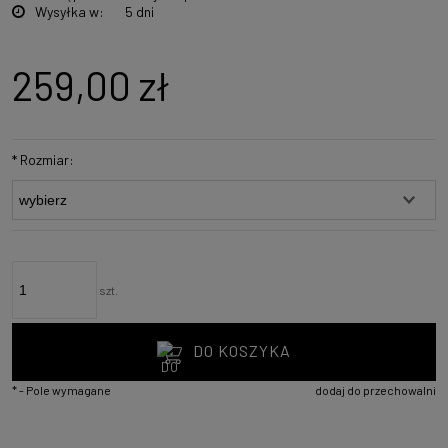
Wysyłka w:
5 dni
259,00 zł
*
Rozmiar:
szt.
DO KOSZYKA
*
- Pole wymagane
dodaj do przechowalni