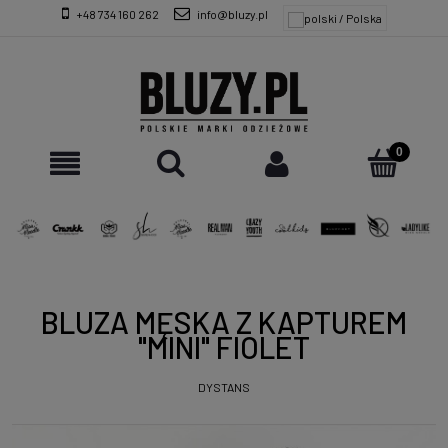
+48 734 160 262
info@bluzy.pl
BLUZA MĘSKA Z KAPTUREM
"MINI" FIOLET
DYSTANS