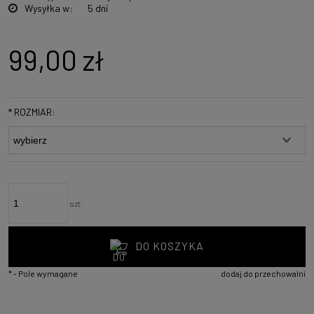
Wysyłka w:
5 dni
99,00 zł
*
ROZMIAR:
szt.
DO KOSZYKA
*
- Pole wymagane
dodaj do przechowalni