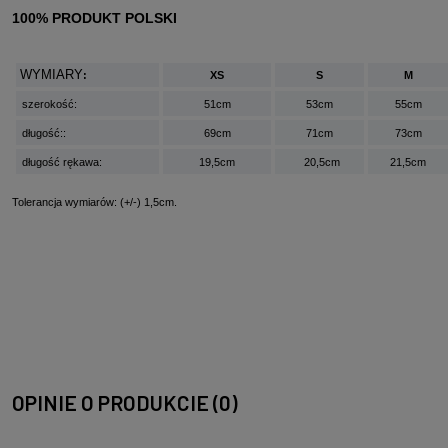
100% PRODUKT POLSKI
WYMIARY
:
XS
S
M
szerokość:
51cm
53cm
55cm
długość::
69cm
71cm
73cm
długość rękawa:
19,5cm
20,5cm
21,5cm
Tolerancja wymiarów: (+/-) 1,5cm.
OPINIE O PRODUKCIE (0)