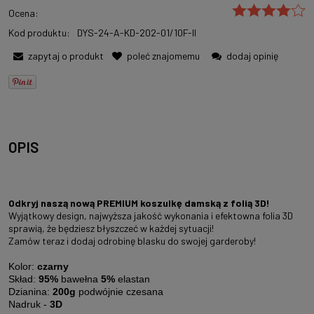
Ocena:
Kod produktu:
DYS-24-A-KD-202-01/10F-II
zapytaj o produkt
poleć znajomemu
dodaj opinię
OPIS
Odkryj naszą nową PREMIUM koszulkę damską z folią 3D!
Wyjątkowy design, najwyższa jakość wykonania i efektowna folia 3D
sprawią, że będziesz błyszczeć w każdej sytuacji!
Zamów teraz i dodaj odrobinę blasku do swojej garderoby!
Kolor:
czarny
Skład:
95%
bawełna
5%
elastan
Dzianina:
200g
podwójnie czesana
Nadruk -
3D