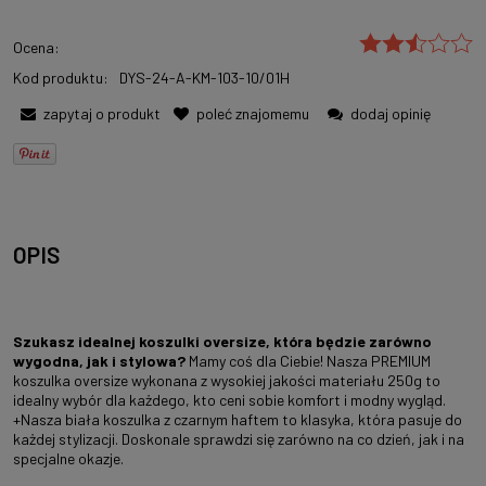
Ocena:
Kod produktu:
DYS-24-A-KM-103-10/01H
zapytaj o produkt
poleć znajomemu
dodaj opinię
OPIS
Szukasz idealnej koszulki oversize, która będzie zarówno
wygodna, jak i stylowa?
Mamy coś dla Ciebie! Nasza PREMIUM
koszulka oversize wykonana z wysokiej jakości materiału 250g to
idealny wybór dla każdego, kto ceni sobie komfort i modny wygląd.
+Nasza biała koszulka z czarnym haftem to klasyka, która pasuje do
każdej stylizacji. Doskonale sprawdzi się zarówno na co dzień, jak i na
specjalne okazje.