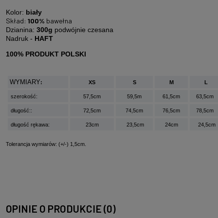
Kolor:
biały
Skład:
100%
bawełna
Dzianina:
300g
podwójnie czesana
Nadruk -
HAFT
100% PRODUKT POLSKI
WYMIARY
:
XS
S
M
L
szerokość:
57,5cm
59,5m
61,5cm
63,5cm
długość::
72,5cm
74,5cm
76,5cm
78,5cm
długość rękawa:
23cm
23,5cm
24cm
24,5cm
Tolerancja wymiarów: (+/-) 1,5cm.
OPINIE O PRODUKCIE (0)