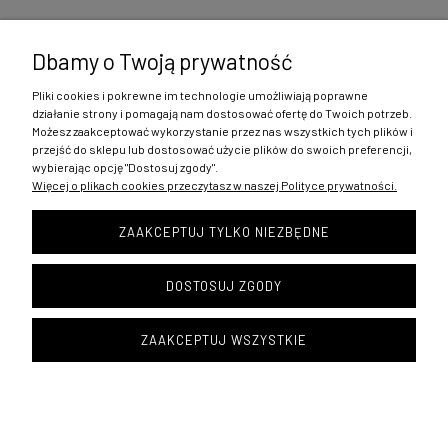
Dbamy o Twoją prywatność
Pliki cookies i pokrewne im technologie umożliwiają poprawne
Zakupy
działanie strony i pomagają nam dostosować ofertę do Twoich potrzeb.
Możesz zaakceptować wykorzystanie przez nas wszystkich tych plików i
Pomoc
przejść do sklepu lub dostosować użycie plików do swoich preferencji,
wybierając opcję "Dostosuj zgody".
Więcej o plikach cookies przeczytasz w naszej Polityce prywatności.
Moje konto
ZAAKCEPTUJ TYLKO NIEZBĘDNE
Informacje
DOSTOSUJ ZGODY
Copyright © 1996 SEPI
ZAAKCEPTUJ WSZYSTKIE
POKAŻ PEŁNĄ WERSJĘ STRONY
Sklep internetowy Shoper.pl