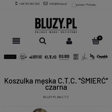
+48 734 160 262
info@bluzy.pl
Koszulka męska C.T.C. "ŚMIERĆ"
czarna
BLUZY.PL dla C.T.C