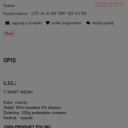
Ocena:
Kod produktu:
CTC-24-A-KM-"ŚMI"-102-01/10D
zapytaj o produkt
poleć znajomemu
dodaj opinię
OPIS
C.T.C :
T-SHIRT MĘSKI
Kolor: czarny
Skład: 95% bawełna 5% elastan
Dzianina: 200g podwójnie czesana
Nadruk - wywab.
100% PRODUKT POLSKI