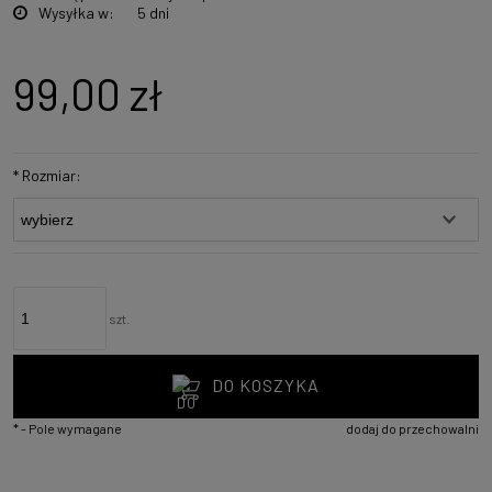
Wysyłka w:
5 dni
99,00 zł
*
Rozmiar:
szt.
DO KOSZYKA
*
- Pole wymagane
dodaj do przechowalni