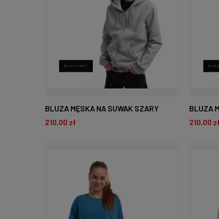
BLUZA MĘSKA NA SUWAK SZARY
BLUZA 
210,00 zł
210,00 z
MELANŻ
DO KOSZYKA
D