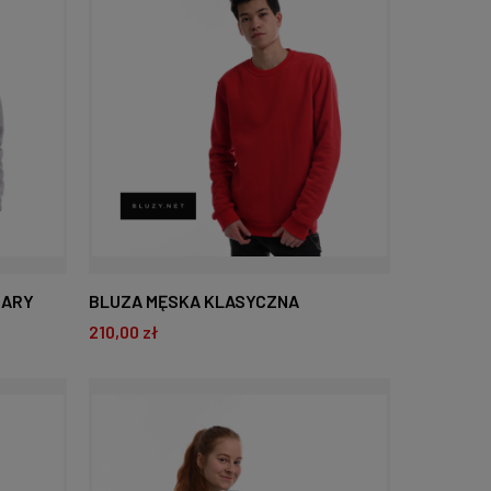
ZARY
BLUZA MĘSKA KLASYCZNA
210,00 zł
CZERWONA
DO KOSZYKA