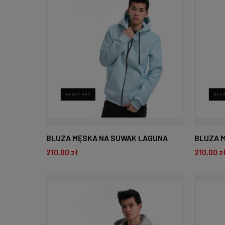
BLUZA MĘSKA NA SUWAK LAGUNA
BLUZA 
210,00 zł
210,00 z
MELANŻ
DO KOSZYKA
D