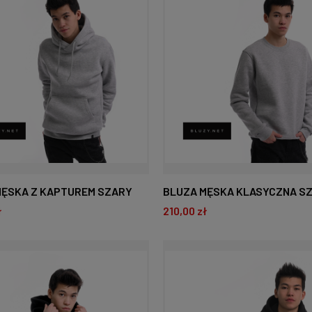
MĘSKA Z KAPTUREM SZARY
BLUZA MĘSKA KLASYCZNA S
ł
210,00 zł
MELANŻ
O KOSZYKA
DO KOSZYKA