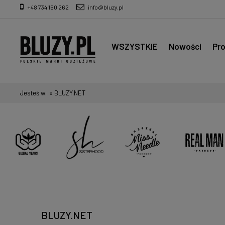
+48 734 160 262
info@bluzy.pl
WSZYSTKIE
Nowości
Pr
Jesteś w:
»
BLUZY.NET
BLUZY.NET