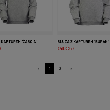
 KAPTUREM "ŻABCIA"
BLUZA Z KAPTUREM "BURAK"
ł
249,00 zł
O KOSZYKA
DO KOSZYKA
«
1
2
»