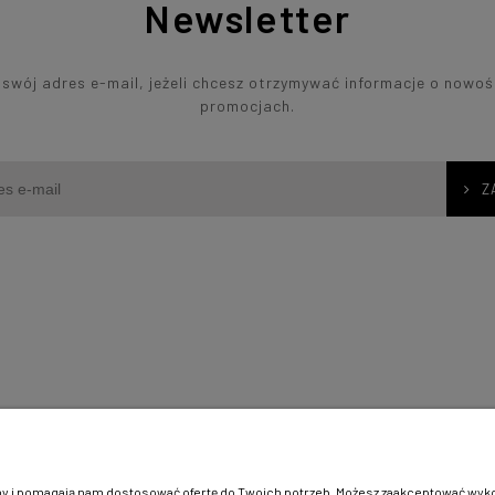
Newsletter
swój adres e-mail, jeżeli chcesz otrzymywać informacje o nowoś
promocjach.
Z
Moje konto
ć?
Logowanie
Moje zamówienia
ny i pomagają nam dostosować ofertę do Twoich potrzeb. Możesz zaakceptować wykorz