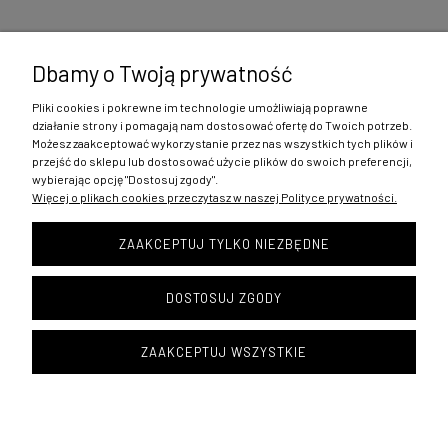
Dbamy o Twoją prywatność
Pliki cookies i pokrewne im technologie umożliwiają poprawne
Zakupy
działanie strony i pomagają nam dostosować ofertę do Twoich potrzeb.
Możesz zaakceptować wykorzystanie przez nas wszystkich tych plików i
Pomoc
przejść do sklepu lub dostosować użycie plików do swoich preferencji,
wybierając opcję "Dostosuj zgody".
Więcej o plikach cookies przeczytasz w naszej Polityce prywatności.
Moje konto
ZAAKCEPTUJ TYLKO NIEZBĘDNE
Informacje
DOSTOSUJ ZGODY
Copyright © 1996 SEPI
ZAAKCEPTUJ WSZYSTKIE
POKAŻ PEŁNĄ WERSJĘ STRONY