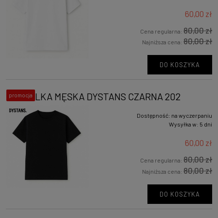
60,00 zł
80,00 zł
Cena regularna:
80,00 zł
Najniższa cena:
DO KOSZYKA
KOSZULKA MĘSKA DYSTANS CZARNA 202
promocja
Dostępność:
na wyczerpaniu
Wysyłka w:
5 dni
60,00 zł
80,00 zł
Cena regularna:
80,00 zł
Najniższa cena:
DO KOSZYKA