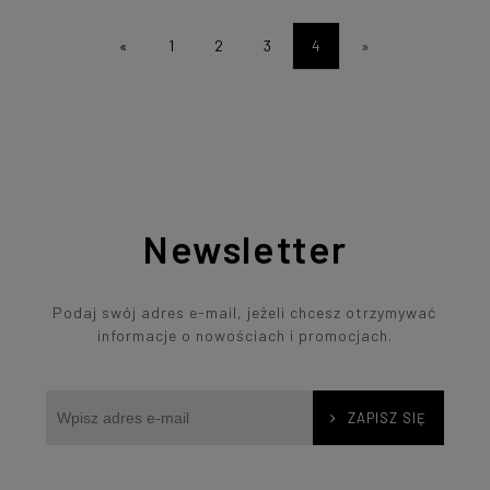
«
1
2
3
4
»
Newsletter
Podaj swój adres e-mail, jeżeli chcesz otrzymywać
informacje o nowościach i promocjach.
ZAPISZ SIĘ