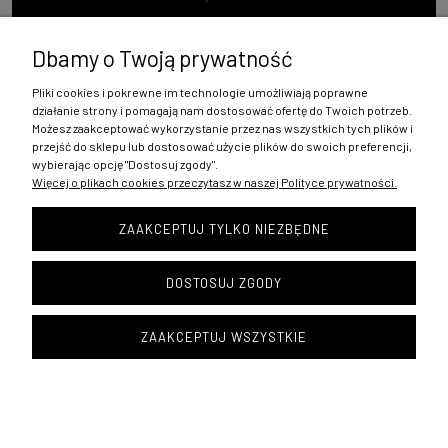
Dbamy o Twoją prywatność
Pliki cookies i pokrewne im technologie umożliwiają poprawne
Zakupy
działanie strony i pomagają nam dostosować ofertę do Twoich potrzeb.
Możesz zaakceptować wykorzystanie przez nas wszystkich tych plików i
Pomoc
przejść do sklepu lub dostosować użycie plików do swoich preferencji,
wybierając opcję "Dostosuj zgody".
Więcej o plikach cookies przeczytasz w naszej Polityce prywatności.
Moje konto
ZAAKCEPTUJ TYLKO NIEZBĘDNE
Informacje
DOSTOSUJ ZGODY
Copyright © 1996 SEPI
ZAAKCEPTUJ WSZYSTKIE
POKAŻ PEŁNĄ WERSJĘ STRONY
Sklep internetowy Shoper.pl