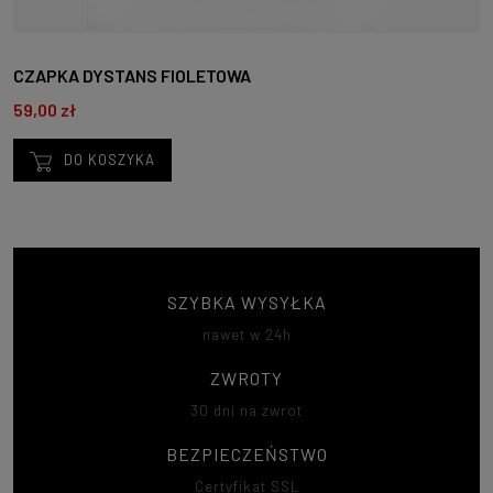
CZAPKA DYSTANS FIOLETOWA
59,00 zł
DO KOSZYKA
SZYBKA WYSYŁKA
nawet w 24h
ZWROTY
30 dni na zwrot
BEZPIECZEŃSTWO
Certyfikat SSL